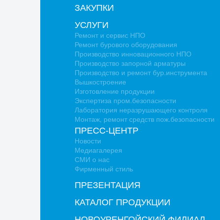
ЗАКУПКИ
УСЛУГИ
Ремонт и сервис НПО
Ремонт бурового оборудования
Производство инновационного НПО
Производство запорной арматуры
Производство и ремонт бур.инструмента
Вышкостроение
Изготовление продукции
Экспертиза пром.безопасности
Лаборатория неразрушающего контроля
Монтаж, ремонт средств пож.безопасности
ПРЕСС-ЦЕНТР
Новости
Медиагалерея
СМИ о нас
Фирменный стиль
ПРЕЗЕНТАЦИЯ
КАТАЛОГ ПРОДУКЦИИ
НОВОУРЕНГОЙСКИЙ ФИЛИАЛ